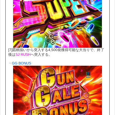
[7]図柄揃いから突入する4,500発獲得可能な大当りで、終了
後は
SJ RUSH
へ突入する。
・GG BONUS