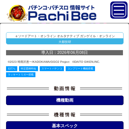
ｅソードアート・オンライン オルタナティブ ガンゲイル・オンライン
大都技研
導入日：2026年06月08日
©2023 時雨沢恵一/KADOKAWA/GGO2 Project ©DAITO GIKEN,INC.
右打ち
特定図柄時短
スマートパチンコ
コンプリート機能搭載
ラッキートリガー搭載
機種動画
基本スペック