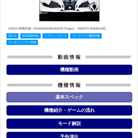
©2023 時雨沢恵一/KADOKAWA/GGO2 Project ©DAITO GIKEN,INC.
右打ち
特定図柄時短
スマートパチンコ
コンプリート機能搭載
ラッキートリガー搭載
機種動画
基本スペック
機種紹介・ゲームの流れ
モード解説
予告演出