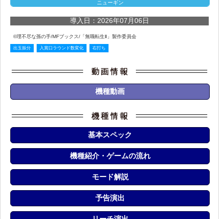
ニューギン
導入日：2026年07月06日
©理不尽な孫の手/MFブックス/「無職転生Ⅱ」製作委員会
出玉振分
入賞口ラウンド数変化
右打ち
機種動画
基本スペック
機種紹介・ゲームの流れ
モード解説
予告演出
リーチ演出