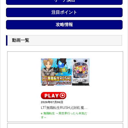
注目ポイント
攻略情報
動画一覧
2026年07月06日
LT｢無職転生RUSH｣(決戦 魔石多頭竜／ヒロインRUSH)
e 無職転生 ～異世界行ったら本気だ
す～