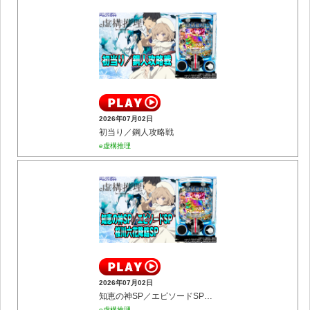
2026年07月02日
初当り／鋼人攻略戦
e虚構推理
2026年07月02日
知恵の神SP／エピソードSP／桜川六花降臨SP
e虚構推理