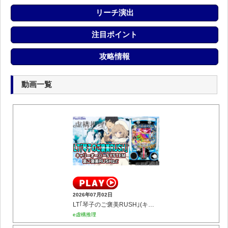
リーチ演出
注目ポイント
攻略情報
動画一覧
2026年07月02日
LT｢琴子のご褒美RUSH｣(キャリーオーバーSYSTEM／裏ご褒美RUSHなど)
e虚構推理