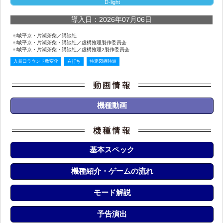
D-light
導入日：2026年07月06日
©城平京・片瀬茶柴／講談社
©城平京・片瀬茶柴・講談社／虚構推理製作委員会
©城平京・片瀬茶柴・講談社／虚構推理2製作委員会
入賞口ラウンド数変化
右打ち
特定図柄時短
機種動画
基本スペック
機種紹介・ゲームの流れ
モード解説
予告演出