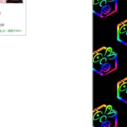
SP
ある～極限7500～