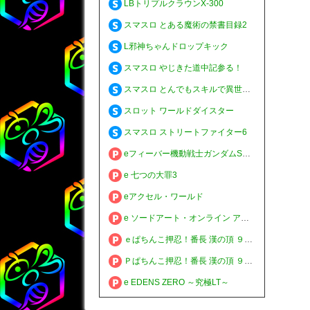
LBトリプルクラウンX-300
スマスロ とある魔術の禁書目録2
L邪神ちゃんドロップキック
スマスロ やじきた道中記参る！
スマスロ とんでもスキルで異世界放浪メシ
スロット ワールドダイスター
スマスロ ストリートファイター6
eフィーバー機動戦士ガンダムSEED クライマックス
e 七つの大罪3
eアクセル・ワールド
e ソードアート・オンライン アリシゼーション 夜空
ｅぱちんこ押忍！番長 漢の頂 ９９ver.
Ｐぱちんこ押忍！番長 漢の頂 ９９ver.
e EDENS ZERO ～究極LT～