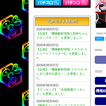
TOPICS & NEWS
2026年08月07日
【企画】『機種解析情報 L邪神ちゃん
©2021 Pr
ドロップキック』を更新しました。
右打ち
2026年08月07日
【企画】『機種解析情報 スマスロ ス
トリートファイター6』を更新しまし
た。
2026年08月07日
【企画】『機種解析情報 スマスロ や
じきた道中記参る！』を更新しまし
た。
2026年08月06日
【ランキング】『全国稼働ランキン
機種
グ』を更新しました。
2026年08月04日
【解析】ピックアップ『スマスロケ