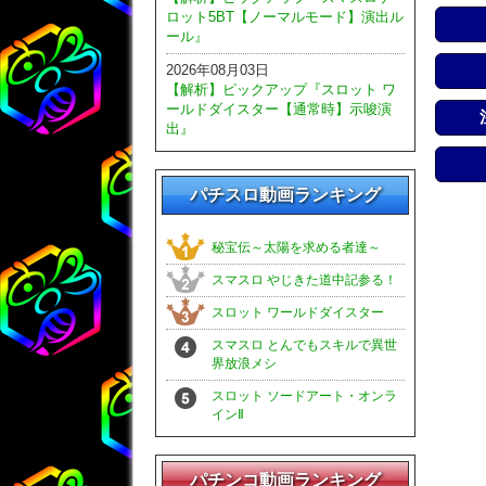
ロット5BT【ノーマルモード】演出ル
ール』
2026年08月03日
【解析】ピックアップ『スロット ワ
ールドダイスター【通常時】示唆演
出』
パチスロ動画ランキング
秘宝伝～太陽を求める者達～
スマスロ やじきた道中記参る！
スロット ワールドダイスター
スマスロ とんでもスキルで異世
界放浪メシ
スロット ソードアート・オンラ
インⅡ
パチンコ動画ランキング