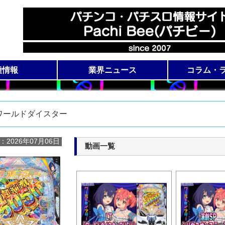
種情報
業界ニュース
コラム・
ロ機種一覧
コ機種一覧
展示会ニュース
新機種導入日
動画アクセ
全国稼働
コ
ワールドダイスター
：2026年07月06日
動画一覧