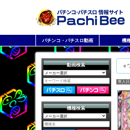
パチンコ・パチスロ動画
機
パチスロ動画一覧
パチンコ動画一覧
パチス
パチン
動画検索
ｅ
導入日
機種検索