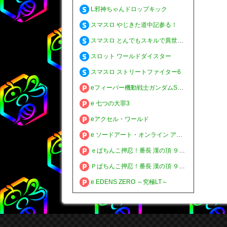
L邪神ちゃんドロップキック
スマスロ やじきた道中記参る！
スマスロ とんでもスキルで異世界放浪メシ
スロット ワールドダイスター
スマスロ ストリートファイター6
eフィーバー機動戦士ガンダムSEED クライマックス
e 七つの大罪3
eアクセル・ワールド
e ソードアート・オンライン アリシゼーション 夜空
ｅぱちんこ押忍！番長 漢の頂 ９９ver.
Ｐぱちんこ押忍！番長 漢の頂 ９９ver.
e EDENS ZERO ～究極LT～