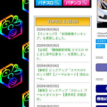
TOPICS & NEWS
2026年08月06日
©Sirius
【ランキング】『全国稼働ランキン
GIKEN,I
グ』を更新しました。
出玉振分
2026年08月05日
右打ち
【企画】『機種解析情報 スマスロ や
じきた道中記参る！』を更新しまし
た。
2026年08月04日
【解析】ピックアップ『スマスロケ
ロット5BT【ノーマルモード】演出ル
ール』
2026年08月03日
【解析】ピックアップ『スロット ワ
ールドダイスター【通常時】示唆演
機種
出』
2026年08月03日