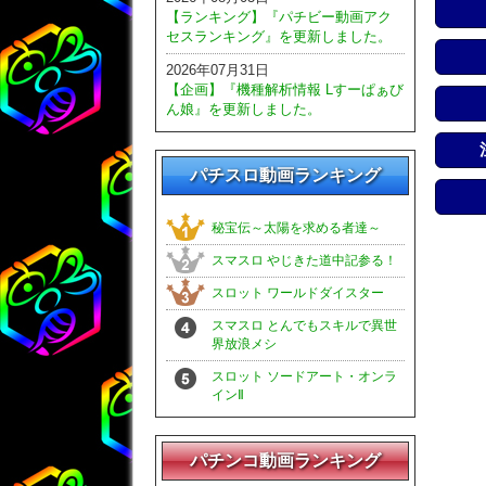
【ランキング】『パチビー動画アク
セスランキング』を更新しました。
2026年07月31日
【企画】『機種解析情報 Lすーぱぁび
ん娘』を更新しました。
パチスロ動画ランキング
秘宝伝～太陽を求める者達～
スマスロ やじきた道中記参る！
スロット ワールドダイスター
スマスロ とんでもスキルで異世
界放浪メシ
スロット ソードアート・オンラ
インⅡ
パチンコ動画ランキング