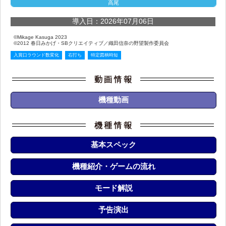
高尾
導入日：2026年07月06日
©Mikage Kasuga 2023
©2012 春日みかげ・SBクリエイティブ／織田信奈の野望製作委員会
入賞口ラウンド数変化
右打ち
特定図柄時短
機種動画
基本スペック
機種紹介・ゲームの流れ
モード解説
予告演出