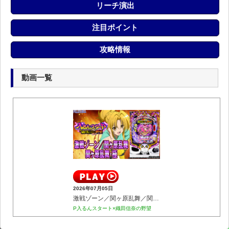
リーチ演出
注目ポイント
攻略情報
動画一覧
2026年07月05日
激戦ゾーン／関ヶ原乱舞／関ヶ原乱舞･極
P入るんスタート×織田信奈の野望