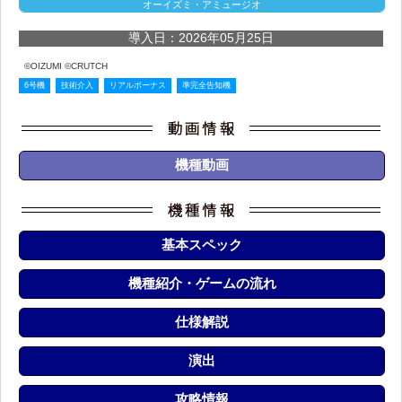
オーイズミ・アミュージオ
導入日：2026年05月25日
©OIZUMI ©CRUTCH
6号機
技術介入
リアルボーナス
準完全告知機
機種動画
基本スペック
機種紹介・ゲームの流れ
仕様解説
演出
攻略情報