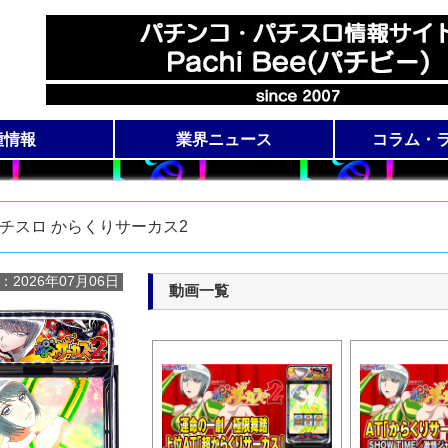
種情報
業界ニュース
コラム・
ロ機種一覧
コ機種一覧
展示会ニュース
新機種導入日
動画アクセ
全国稼働
コ
パチスロ からくりサーカス2
：2026年07月06日
動画一覧