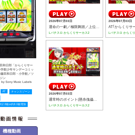
2026年07月03日
2026年07月03日
運命の一劇／極限舞踏／上位AT｢超からくりサーカス｣
Lパチスロ からくりサーカス2
Lパチスロ からく
田和日郎「からくりサー
小学館少年サンデーコミッ
/©藤田和日郎・小学館／ツ
ジン
 by Sony Music Labels
AT
チャンスゾーン
2026年07月03日
通常時のポイント(懸糸傀儡演舞／運命盤など)
2.8枚or約8.0枚増加
Lパチスロ からくりサーカス2
機種動画