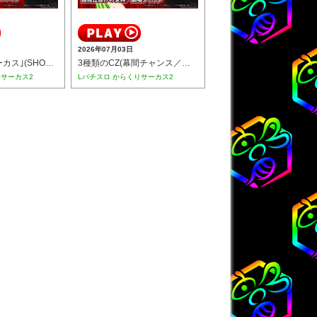
2026年07月03日
AT｢からくりサーカス｣(SHOW TIME／激情ジャッジなど)
3種類のCZ(幕間チャンス／機械仕掛けの女神／劇場ジャッジ)
りサーカス2
Lパチスロ からくりサーカス2