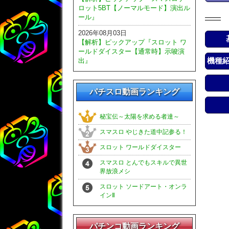
ロット5BT【ノーマルモード】演出ル
ール』
2026年08月03日
【解析】ピックアップ『スロット ワ
ールドダイスター【通常時】示唆演
機種
出』
パチスロ動画ランキング
秘宝伝～太陽を求める者達～
スマスロ やじきた道中記参る！
スロット ワールドダイスター
スマスロ とんでもスキルで異世
界放浪メシ
スロット ソードアート・オンラ
インⅡ
パチンコ動画ランキング