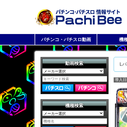
パチンコ・パチスロ動画
機
パチスロ動画一覧
パチンコ動画一覧
パチス
パチン
動画検索
L
導入日
機種検索