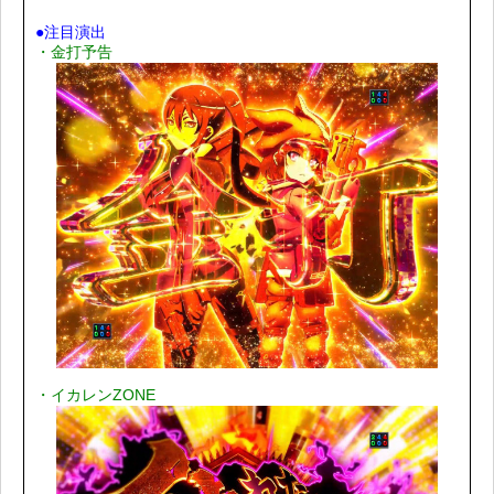
●注目演出
・金打予告
・イカレンZONE