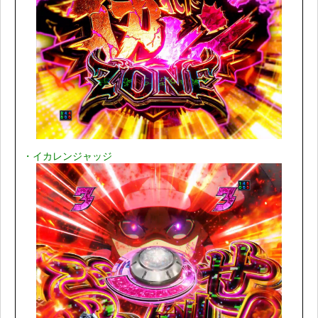
・イカレンジャッジ