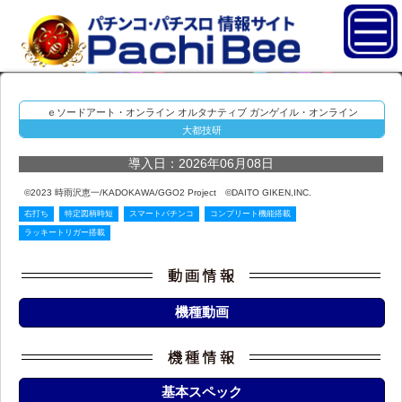
ｅソードアート・オンライン オルタナティブ ガンゲイル・オンライン
大都技研
導入日：2026年06月08日
©2023 時雨沢恵一/KADOKAWA/GGO2 Project ©DAITO GIKEN,INC.
右打ち
特定図柄時短
スマートパチンコ
コンプリート機能搭載
ラッキートリガー搭載
機種動画
基本スペック