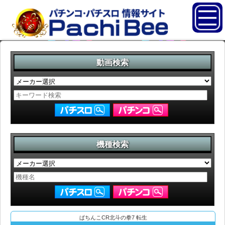
動画検索
機種検索
ぱちんこCR北斗の拳7 転生