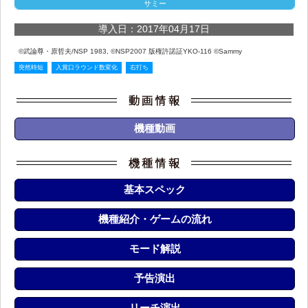
サミー
導入日：2017年04月17日
©武論尊・原哲夫/NSP 1983, ©NSP2007 版権許諾証YKO-116 ©Sammy
突然時短
入賞口ラウンド数変化
右打ち
機種動画
基本スペック
機種紹介・ゲームの流れ
モード解説
予告演出
リーチ演出