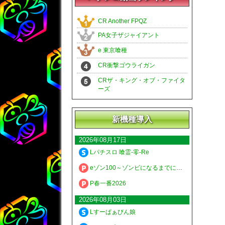
CR Another FPQZ
PA女子ザジャイアント
e 東京喰種
CR衝撃ゴウライガン
CRザ・キング・オブ・ファイタ
ーズ
新機種導入
2026年08月17日
Lパチスロ 喰霊-零-Re
eゾン100～ゾンビになるまでにしたい100のこと～
P春一番2026
2026年08月03日
Lすーぱぁびん娘