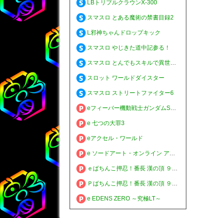
LBトリプルクラウンX-300
スマスロ とある魔術の禁書目録2
L邪神ちゃんドロップキック
スマスロ やじきた道中記参る！
スマスロ とんでもスキルで異世界放浪メシ
スロット ワールドダイスター
スマスロ ストリートファイター6
eフィーバー機動戦士ガンダムSEED クライマックス
e 七つの大罪3
eアクセル・ワールド
e ソードアート・オンライン アリシゼーション 夜空
ｅぱちんこ押忍！番長 漢の頂 ９９ver.
Ｐぱちんこ押忍！番長 漢の頂 ９９ver.
e EDENS ZERO ～究極LT～