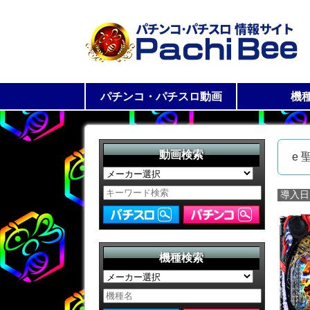
パチンコ・パチスロ動画
機
パチスロ動画一覧
パチンコ動画一覧
パチス
パチン
動画検索
e 
導入日
機種検索