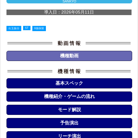
SANKYO
導入日：2026年05月11日
ST
出玉振分
8個保留
機種動画
基本スペック
機種紹介・ゲームの流れ
モード解説
予告演出
リーチ演出