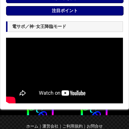
注目ポイント
電サポ／神･女王降臨モード
ホーム
｜
運営会社
｜
ご利用規約
｜
お問合せ