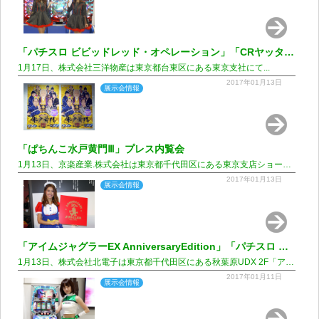
「パチスロ ビビッドレッド・オペレーション」「CRヤッターマン～われら天才ドロンボー～」内覧会
1月17日、株式会社三洋物産は東京都台東区にある東京支社にて...
2017年01月13日
展示会情報
「ぱちんこ水戸黄門Ⅲ」プレス内覧会
1月13日、京楽産業.株式会社は東京都千代田区にある東京支店ショールームにて...
2017年01月13日
展示会情報
「アイムジャグラーEX AnniversaryEdition」「パチスロ 輪るピングドラム」新機種プレス発表会
1月13日、株式会社北電子は東京都千代田区にある秋葉原UDX 2F「アキバ・スクエア」にて...
2017年01月11日
展示会情報