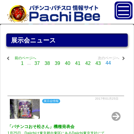
展示会ニュース
前のページへ
次のページへ
...
44
1
37
38
39
40
41
42
43
2017年01月25日
展示会情報
「パチンコおそ松さん」機種発表会
1月25日、Daiichiは東京都台東区にあるDaiichi東京支社にて...