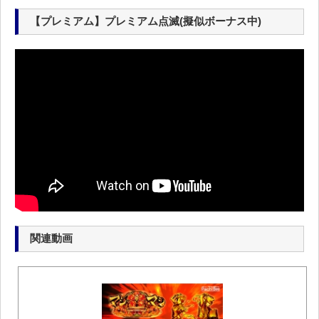
【プレミアム】プレミアム点滅(擬似ボーナス中)
関連動画