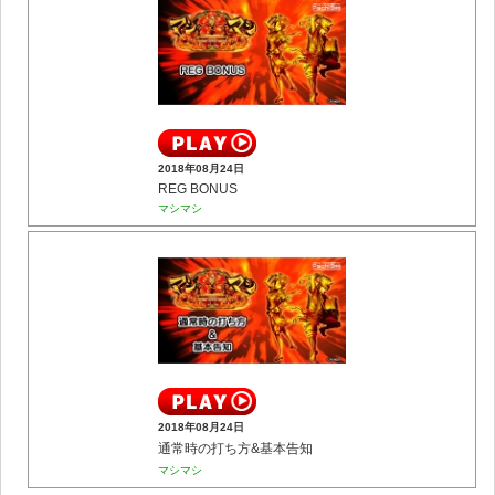
2018年08月24日
REG BONUS
マシマシ
2018年08月24日
通常時の打ち方&基本告知
マシマシ