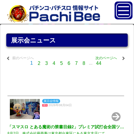
展示会ニュース
前のページへ
次のページへ
1
...
2
3
4
5
6
7
8
44
展示会情報
2026年08月04日
「スマスロ とある魔術の禁書目録2」プレミア試打会全国ツアー
8月2日、株式会社藤商事は東京都台東区にある東京支店にて...