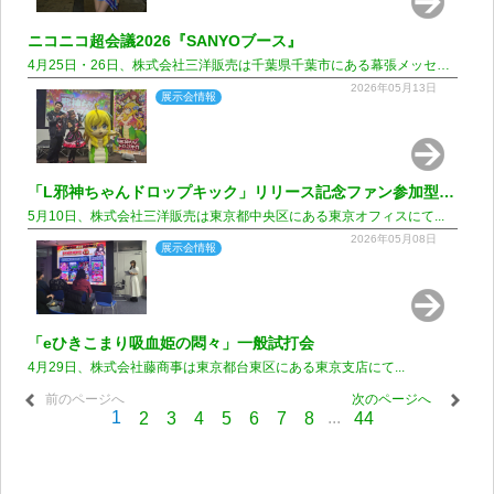
ニコニコ超会議2026『SANYOブース』
4月25日・26日、株式会社三洋販売は千葉県千葉市にある幕張メッセで開催された「ニコニコ超会議2026」にて...
2026年05月13日
展示会情報
「L邪神ちゃんドロップキック」リリース記念ファン参加型イベント『パチサバト』
5月10日、株式会社三洋販売は東京都中央区にある東京オフィスにて...
2026年05月08日
展示会情報
「eひきこまり吸血姫の悶々」一般試打会
4月29日、株式会社藤商事は東京都台東区にある東京支店にて...
前のページへ
次のページへ
1
...
2
3
4
5
6
7
8
44