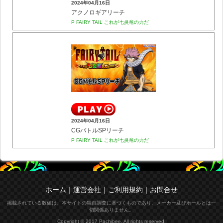
2024年04月16日
アクノロギアリーチ
P FAIRY TAIL これが七炎竜の力だ
2024年04月16日
CGバトルSPリーチ
P FAIRY TAIL これが七炎竜の力だ
ホーム
｜
運営会社
｜
ご利用規約
｜
お問合せ
掲載されている数値は、本サイトの独自調査に基づくものであり、メーカー及びホールとは一
切関係ありません。
Copyright © 2017 Pachibee. All rights reserved.