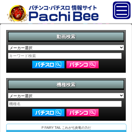
動画検索
機種検索
P FAIRY TAIL これが七炎竜の力だ