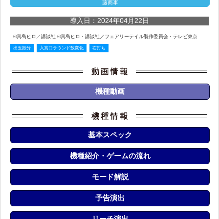
藤商事
導入日：2024年04月22日
©真島ヒロ／講談社 ©真島ヒロ・講談社／フェアリーテイル製作委員会・テレビ東京
出玉振分
入賞口ラウンド数変化
右打ち
機種動画
基本スペック
機種紹介・ゲームの流れ
モード解説
予告演出
リーチ演出