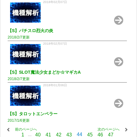
2018年02月07日
【S】パチスロ烈火の炎
2018/2/7更新
2018年02月07日
【S】SLOT魔法少女まどか☆マギカA
2018/2/7更新
2018年01月06日
【S】タロットエンペラー
2017/1/6更新
前のページへ
次のページへ
...
44
1
40
41
42
43
45
46
47