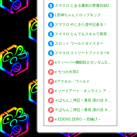
スマスロ とある魔術の禁書目録2
L邪神ちゃんドロップキック
スマスロ やじきた道中記参る！
スマスロ とんでもスキルで異世界放浪メシ
スロット ワールドダイスター
スマスロ ストリートファイター6
eフィーバー機動戦士ガンダムSEED クライマックス
e 七つの大罪3
eアクセル・ワールド
e ソードアート・オンライン アリシゼーション 夜空
ｅぱちんこ押忍！番長 漢の頂 ９９ver.
Ｐぱちんこ押忍！番長 漢の頂 ９９ver.
e EDENS ZERO ～究極LT～