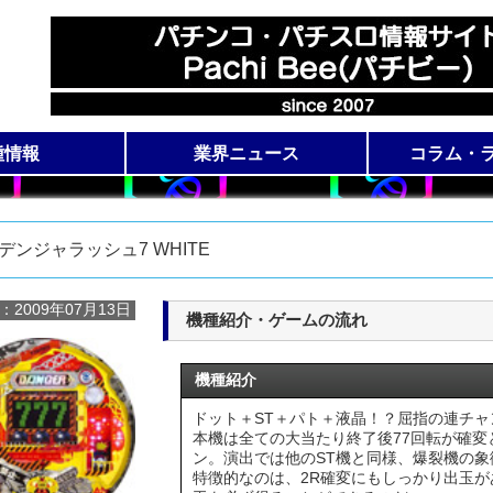
種情報
業界ニュース
コラム・
ロ機種一覧
コ機種一覧
展示会ニュース
新機種導入日
動画アクセ
全国稼働
コ
デンジャラッシュ7 WHITE
：2009年07月13日
機種紹介・ゲームの流れ
機種紹介
ドット＋ST＋パト＋液晶！？屈指の連チ
本機は全ての大当たり終了後77回転が確変
ン。演出では他のST機と同様、爆裂機の
特徴的なのは、2R確変にもしっかり出玉