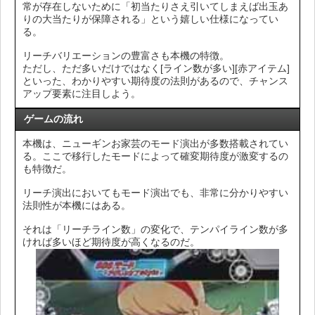
常が存在しないために「初当たりさえ引いてしまえば出玉あ
りの大当たりが保障される」という嬉しい仕様になってい
る。
リーチバリエーションの豊富さも本機の特徴。
ただし、ただ多いだけではなく[ライン数が多い][赤アイテム]
といった、わかりやすい期待度の法則があるので、チャンス
アップ要素に注目しよう。
ゲームの流れ
本機は、ニューギンお家芸のモード演出が多数搭載されてい
る。ここで移行したモードによって確変期待度が激変するの
も特徴だ。
リーチ演出においてもモード演出でも、非常に分かりやすい
法則性が本機にはある。
それは「リーチライン数」の変化で、テンパイライン数が多
ければ多いほど期待度が高くなるのだ。