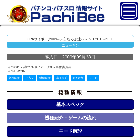
CRAサイボーグ009～未知なる加速へ～ N-T/N-TG/N-TC
ニューギン
導入日：2009年09月28日
(C)2001 石森プロ/サイボーグ009製作委員会
(C)NEWGIN
突然確変
小当り
潜伏確変
出玉振分
8個保留
モード
基本スペック
機種紹介・ゲームの流れ
モード解説