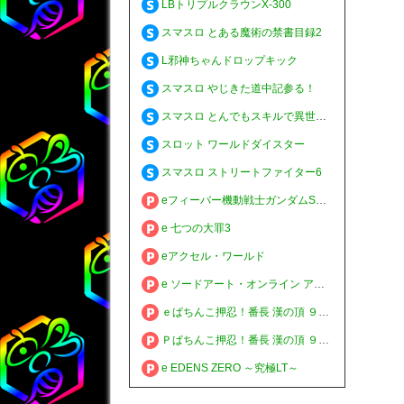
LBトリプルクラウンX-300
スマスロ とある魔術の禁書目録2
L邪神ちゃんドロップキック
スマスロ やじきた道中記参る！
スマスロ とんでもスキルで異世界放浪メシ
スロット ワールドダイスター
スマスロ ストリートファイター6
eフィーバー機動戦士ガンダムSEED クライマックス
e 七つの大罪3
eアクセル・ワールド
e ソードアート・オンライン アリシゼーション 夜空
ｅぱちんこ押忍！番長 漢の頂 ９９ver.
Ｐぱちんこ押忍！番長 漢の頂 ９９ver.
e EDENS ZERO ～究極LT～