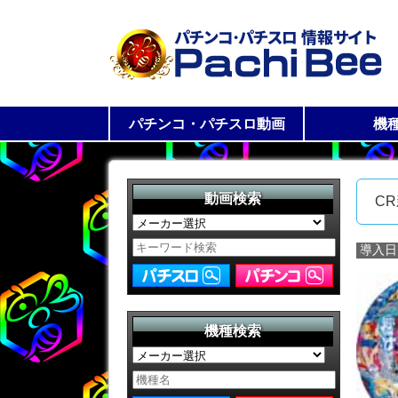
パチンコ・パチスロ動画
機
パチスロ動画一覧
パチンコ動画一覧
パチス
パチン
動画検索
C
導入日
機種検索