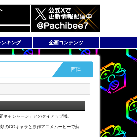
ランキング
企画コンテンツ
スランキング
ランキング
ラム
機種解析情報
WEB 漫画
西陣
人間キャシャーン」とのタイアップ機。
種類のCGキャラと原作アニメムービーで蘇