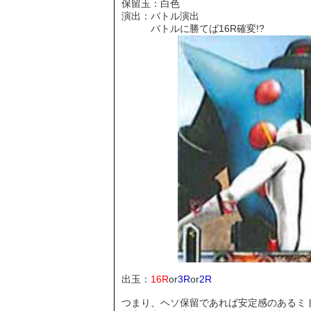
保留玉：白色
演出：バトル演出
バトルに勝てば16R確変!?
出玉：
16R
or
3R
or
2R
つまり、ヘソ保留であれば安定感のあるミ