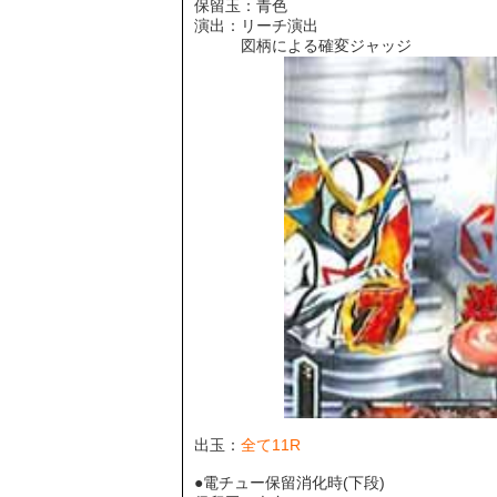
保留玉：青色
演出：リーチ演出
図柄による確変ジャッジ
出玉：
全て11R
●電チュー保留消化時(下段)