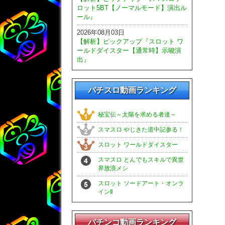
ロット5BT【ノーマルモード】演出ル
ール』
2026年08月03日
【解析】ピックアップ『スロット ワ
ールドダイスター【通常時】示唆演
出』
パチスロ動画ランキング
秘宝伝～太陽を求める者達～
スマスロ やじきた道中記参る！
スロット ワールドダイスター
スマスロ とんでもスキルで異世
界放浪メシ
スロット ソードアート・オンラ
インⅡ
パチンコ動画ランキング