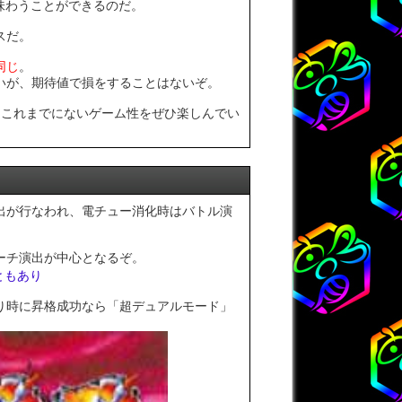
味わうことができるのだ。
スだ。
同じ
。
いが、期待値で損をすることはないぞ。
。これまでにないゲーム性をぜひ楽しんでい
出が行なわれ、電チュー消化時はバトル演
ーチ演出が中心となるぞ。
ともあり
り時に昇格成功なら「超デュアルモード」