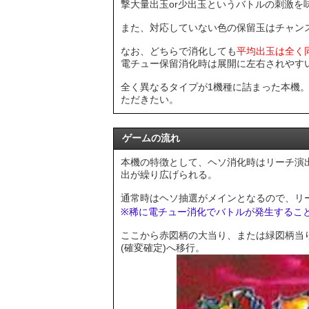
撃大量出玉or少出玉というバトルの刺激を
また、対応していない色の保留玉はチャン
なお、どちらで消化しても
平均出玉は全く
電チュー保留消化時は展開に左右されやす
全く異なるタイプが1機種に詰まった本機
ただきたい。
ゲームの流れ
本機の特徴として、ヘソ消化時はリーチ演
出が繰り広げられる。
通常時はヘソ抽選がメインとなるので、リ
※稀に電チュー消化でバトルが発生するこ
ここから赤図柄の大当り、または緑図柄当
(確変確定)へ移行。