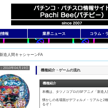
種情報
業界ニュース
コラム・
ロ機種一覧
コ機種一覧
展示会ニュース
新機種導入日
動画アクセ
全国稼働
コ
R新造人間キャシャーンFA
：2010年04月19日
機種紹介・ゲームの流れ
機種紹介
本機は、タツノコプロのSFアニメ「新造
懐かしの名場面がデフォルメ・リアルと2
るぞ！