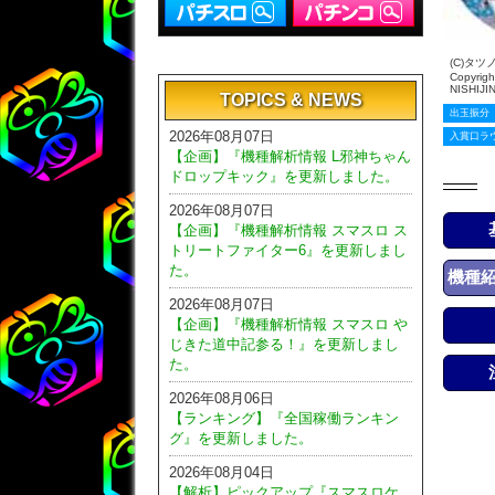
(C)タツ
Copyright
NISHIJI
TOPICS & NEWS
出玉振分
2026年08月07日
入賞口ラ
【企画】『機種解析情報 L邪神ちゃん
ドロップキック』を更新しました。
2026年08月07日
【企画】『機種解析情報 スマスロ ス
トリートファイター6』を更新しまし
た。
機種
2026年08月07日
【企画】『機種解析情報 スマスロ や
じきた道中記参る！』を更新しまし
た。
2026年08月06日
【ランキング】『全国稼働ランキン
グ』を更新しました。
2026年08月04日
【解析】ピックアップ『スマスロケ