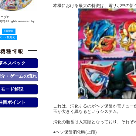
本機における最大の特徴は、電サポ中の新
ノコプロ
(C) All rights reserved by
N
8個保留
ウンド数変化
基本スペック
紹介・ゲームの流れ
モード解説
注目ポイント
これは、消化するのがヘソ保留か電チュー
玉が大きく異なるというシステム。
消化の順番は入賞順となっており、それぞ
●ヘソ保留消化時(上段)