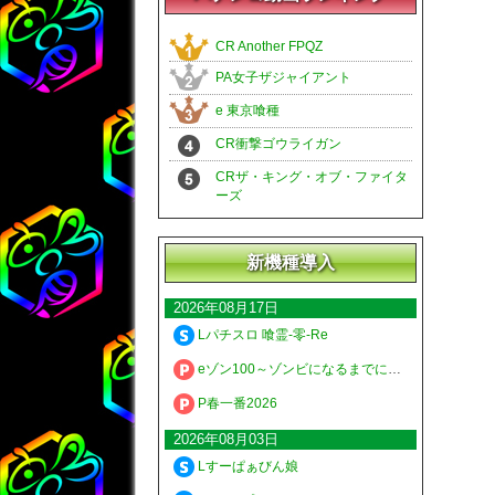
CR Another FPQZ
PA女子ザジャイアント
e 東京喰種
CR衝撃ゴウライガン
CRザ・キング・オブ・ファイタ
ーズ
新機種導入
2026年08月17日
Lパチスロ 喰霊-零-Re
eゾン100～ゾンビになるまでにしたい100のこと～
P春一番2026
2026年08月03日
Lすーぱぁびん娘