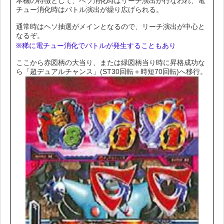
本機の特徴として、ヘソ消化時はリーチ演出が行なわれ、電
チュー消化時はバトル演出が繰り広げられる。
通常時はヘソ抽選がメインとなるので、リーチ演出が中心と
なるぞ。
※稀に電チュー消化でバトルが発生することもあり
ここから赤図柄の大当り、または緑図柄当り時に昇格成功な
ら「超デュアルチャンス」(ST30回転＋時短70回転)へ移行。