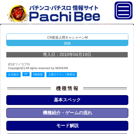
CR新造人間キャシャーンM
西陣
導入日：2010年04月19日
(C)タツノコプロ
Copyright(C) All rights reserved by NISHIJIN
ST
出玉振分
8個保留
入賞口ラウンド数変化
基本スペック
機種紹介・ゲームの流れ
モード解説