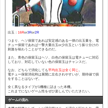
出玉：
16R
or
3R
or
2R
つまり、ヘソ保留であれば安定感のある一律の出玉量を、電
チュー保留であれば一撃大量出玉or少出玉という振り分けの
刺激を味わうことができるのだ。
また、青色の保留玉はヘソ、白色の保留玉は電チューに対応
しており、対応していない色の保留玉はチャンスだ。
なお、どちらで消化しても
平均出玉は全く同じ
。
電チュー保留消化時は展開に左右されやすいが、期待値で損
をすることはないぞ。
全く異なるタイプが1機種に詰まった本機。
これまでにないゲーム性をぜひ楽しんでいただきたい。
ゲームの流れ