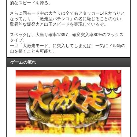
的なスピードを誇る。
さらに同モード中の大当りは全て右アタッカー14R大当りと
なっており、「激走型パチンコ」の名に恥じることのない、
驚異的な爆発力と出玉スピードを実現しているぞ。
スペックは、大当り確率1/397、確変突入率80%のマックス
タイプ。
一旦「大激走モード」に突入してしまえば、一気にドル箱の
山を築くことも可能だ。
ゲームの流れ