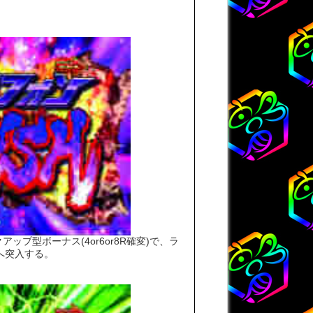
ップ型ボーナス(4or6or8R確変)で、ラ
へ突入する。