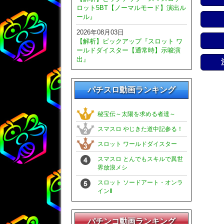
ロット5BT【ノーマルモード】演出ル
ール』
2026年08月03日
【解析】ピックアップ『スロット ワ
ールドダイスター【通常時】示唆演
出』
パチスロ動画ランキング
秘宝伝～太陽を求める者達～
スマスロ やじきた道中記参る！
スロット ワールドダイスター
スマスロ とんでもスキルで異世
界放浪メシ
スロット ソードアート・オンラ
インⅡ
パチンコ動画ランキング