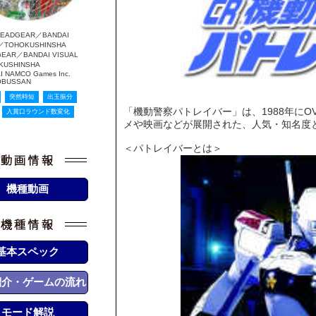
HEADGEAR／BANDAI
／TOHOKUSHINSHA
EAR／BANDAI VISUAL
KUSHINSHA
I NAMCO Games Inc.
OBUSSAN
突然時短
出玉振分
「機動警察パトレイバー」は、1988年に
入賞口ラウンド数変化
メや映画などが展開された、人気・知名度
＜パトレイバーとは＞
機種動画
基本スペック
紹介・ゲームの流れ
モード解説