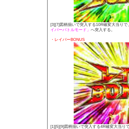
[3][7]図柄揃いで突入する10R確変大当
イバーバトルモード」
へ突入する。
・レイバーBONUS
[1][5][9]図柄揃いで突入する4R確変大