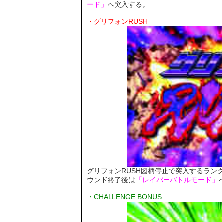
ード」
へ突入する。
・グリフォンRUSH
グリフォンRUSH図柄停止で突入するランクア
ウンド終了後は
「レイバーバトルモード」
・CHALLENGE BONUS