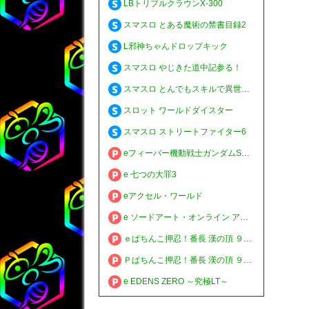
LBトリプルクラウンX-300
スマスロ とある魔術の禁書目録2
L邪神ちゃんドロップキック
スマスロ やじきた道中記参る！
スマスロ とんでもスキルで異世界放浪メシ
スロット ワールドダイスター
スマスロ ストリートファイター6
eフィーバー機動戦士ガンダムSEED クライマックス
e 七つの大罪3
eアクセル・ワールド
e ソードアート・オンライン アリシゼーション 夜空
ｅぱちんこ押忍！番長 漢の頂 ９９ver.
Ｐぱちんこ押忍！番長 漢の頂 ９９ver.
e EDENS ZERO ～究極LT～