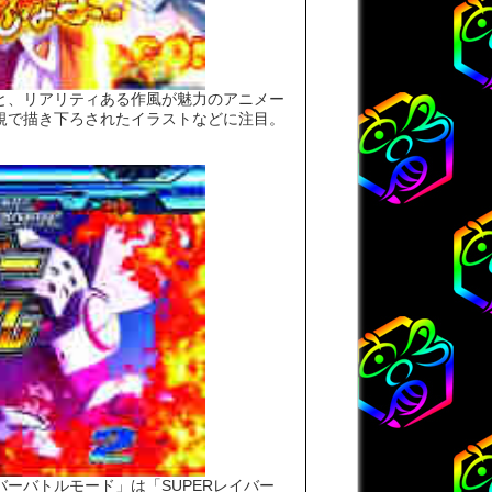
と、リアリティある作風が魅力のアニメー
規で描き下ろされたイラストなどに注目。
ーバトルモード」は「SUPERレイバー