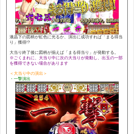
液晶下の図柄が虹色に光るか、演出に成功すれば「まる得当
り」獲得!?
大当り終了後に図柄が揃えば「まる得当り」が発動する。
※ごくまれに、大当り中に次の大当りが発動し、出玉の一部
を獲得できない場合があります
＜大当り中の演出＞
・一撃演出