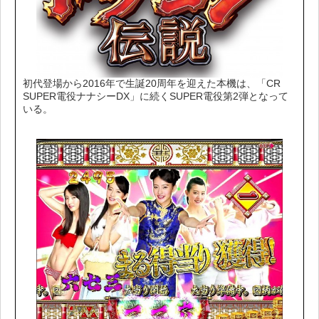
初代登場から2016年で生誕20周年を迎えた本機は、「CR
SUPER電役ナナシーDX」に続くSUPER電役第2弾となって
いる。