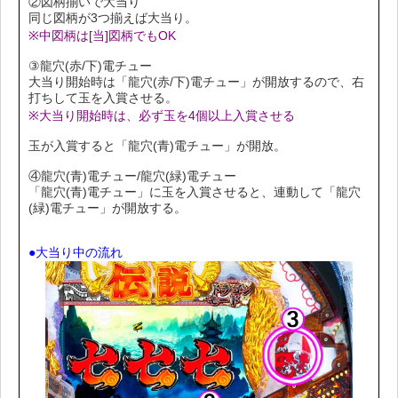
②図柄揃いで大当り
同じ図柄が3つ揃えば大当り。
※中図柄は[当]図柄でもOK
③龍穴(赤/下)電チュー
大当り開始時は「龍穴(赤/下)電チュー」が開放するので、右
打ちして玉を入賞させる。
※大当り開始時は、必ず玉を4個以上入賞させる
玉が入賞すると「龍穴(青)電チュー」が開放。
④龍穴(青)電チュー/龍穴(緑)電チュー
「龍穴(青)電チュー」に玉を入賞させると、連動して「龍穴
(緑)電チュー」が開放する。
●大当り中の流れ