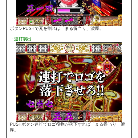
ボタンPUSHで瓦を割れば「まる得当り」濃厚。
・連打演出
PUSHボタン連打でロゴ役物が落下すれば「まる得当り」濃
厚。