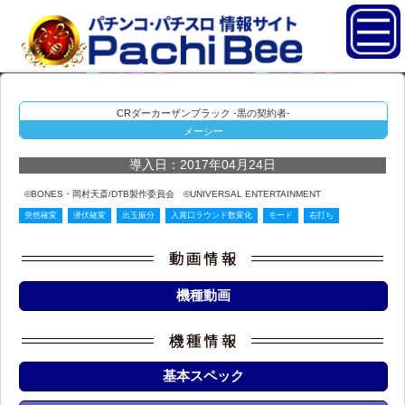
CRダーカーザンブラック -黒の契約者-
メーシー
導入日：2017年04月24日
©BONES・岡村天斎/DTB製作委員会 ©UNIVERSAL ENTERTAINMENT
突然確変
潜伏確変
出玉振分
入賞口ラウンド数変化
モード
右打ち
機種動画
基本スペック