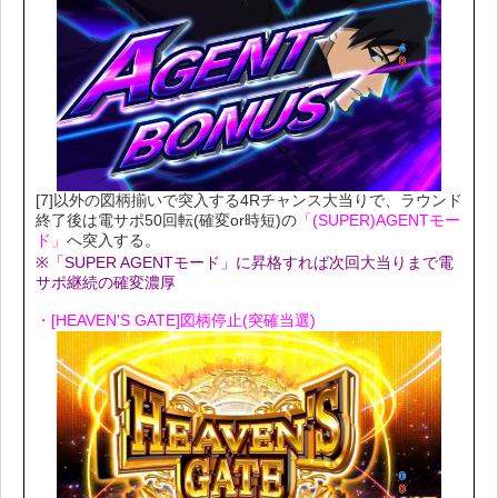
[7]以外の図柄揃いで突入する4Rチャンス大当りで、ラウンド
終了後は電サポ50回転(確変or時短)の
「(SUPER)AGENTモー
ド」
へ突入する。
※「SUPER AGENTモード」に昇格すれば次回大当りまで電
サポ継続の確変濃厚
・[HEAVEN'S GATE]図柄停止(突確当選)