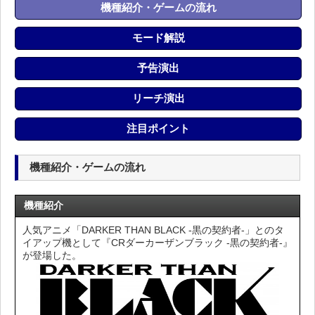
機種紹介・ゲームの流れ
モード解説
予告演出
リーチ演出
注目ポイント
機種紹介・ゲームの流れ
機種紹介
人気アニメ「DARKER THAN BLACK -黒の契約者-」とのタ
イアップ機として『CRダーカーザンブラック -黒の契約者-』
が登場した。