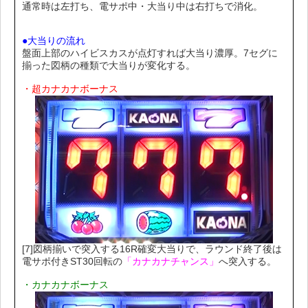
通常時は左打ち、電サポ中・大当り中は右打ちで消化。
●大当りの流れ
盤面上部のハイビスカスが点灯すれば大当り濃厚。7セグに
揃った図柄の種類で大当りが変化する。
・超カナカナボーナス
[7]図柄揃いで突入する16R確変大当りで、ラウンド終了後は
電サポ付きST30回転の
「カナカナチャンス」
へ突入する。
・カナカナボーナス