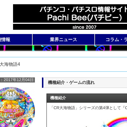
種情報
業界ニュース
コラム・
ロ機種一覧
コ機種一覧
展示会ニュース
新機種導入日
動画アクセ
全国稼働
コ
R大海物語4
：2017年12月04日
機種紹介・ゲームの流れ
機種紹介
「CR大海物語」シリーズの第4弾として『