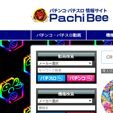
パチンコ・パチスロ動画
機
パチスロ動画一覧
パチンコ動画一覧
パチス
パチン
動画検索
C
導入日
機種検索