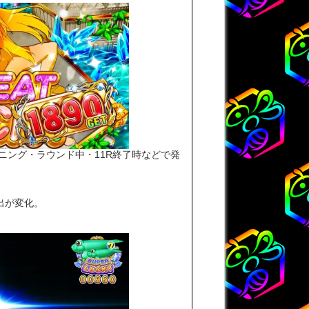
ニング・ラウンド中・11R終了時などで発
出が変化。