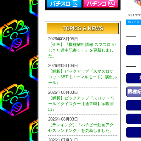
©SANY
出玉振分
TOPICS & NEWS
2026年08月05日
【企画】『機種解析情報 スマスロ や
じきた道中記参る！』を更新しまし
た。
2026年08月04日
【解析】ピックアップ『スマスロケ
ロット5BT【ノーマルモード】演出ル
ール』
機種
2026年08月03日
【解析】ピックアップ『スロット ワ
ールドダイスター【通常時】示唆演
出』
2026年08月03日
【ランキング】『パチビー動画アク
セスランキング』を更新しました。
2026年07月31日