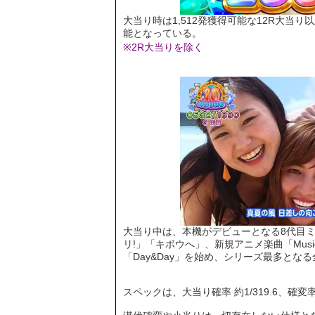
大当り時は1,512発獲得可能な12R大当り以
能となっている。
※2R大当りを除く
大当り中は、本機がデビューとなる8代目
リ!」「キボウへ」、新規アニメ楽曲「Musical
「Day&Day」を始め、シリーズ最多とな
スペックは、大当り確率 約1/319.6、確