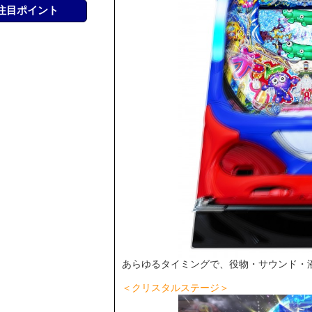
注目ポイント
あらゆるタイミングで、役物・サウンド・
＜クリスタルステージ＞