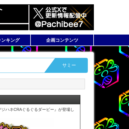
ランキング
企画コンテンツ
スランキング
ランキング
ラム
機種解析情報
WEB 漫画
サミー
デジハネCRAぐるぐるダービー』が登場し