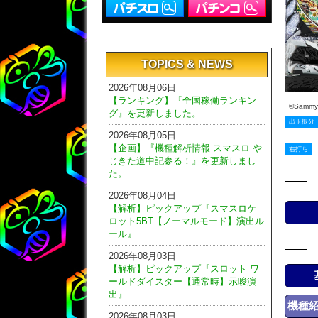
TOPICS & NEWS
2026年08月06日
【ランキング】『全国稼働ランキン
©Sammy
グ』を更新しました。
出玉振分
2026年08月05日
【企画】『機種解析情報 スマスロ や
右打ち
じきた道中記参る！』を更新しまし
た。
2026年08月04日
【解析】ピックアップ『スマスロケ
ロット5BT【ノーマルモード】演出ル
ール』
2026年08月03日
【解析】ピックアップ『スロット ワ
ールドダイスター【通常時】示唆演
出』
機種
2026年08月03日