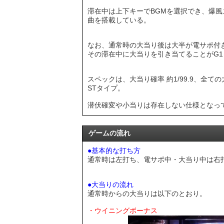
滞在中は上下キーでBGMを選択でき、爆風ス
曲を搭載している。
なお、通常時の大当り後は大半が電サポ付き
その滞在中に大当りを引き当てることがG1
スペックは、大当り確率 約1/99.9、全て
STタイプ。
潜伏確変や小当りは存在しない仕様となっ
ゲームの流れ
●基本的な打ち方
通常時は左打ち、電サポ中・大当り中は右
●大当りの流れ
通常時からの大当りは以下のとおり。
・ウイニングボーナス