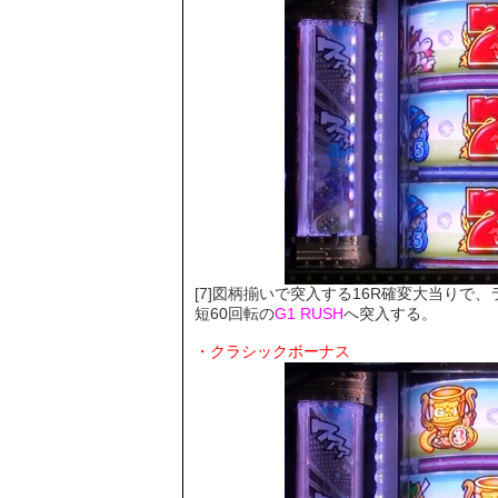
[7]図柄揃いで突入する16R確変大当りで、
短60回転の
G1 RUSH
へ突入する。
・クラシックボーナス