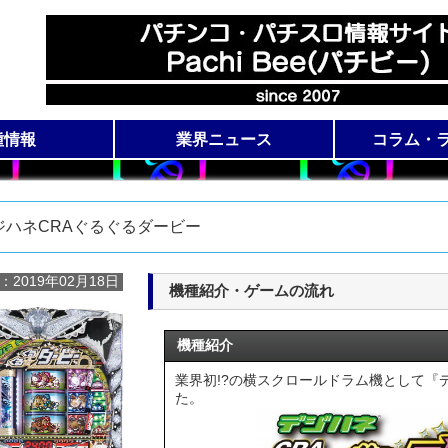
種情報
業界ニュース
コラム・
ロ機種一覧
コ機種一覧
展示会ニュース
新機種導入日
動画アクセ
全国稼働
コ
ジハネCRAぐるぐるダービー
：2019年02月18日
機種紹介・ゲームの流れ
機種紹介
業界初!?の横スクロールドラム機として『
た。