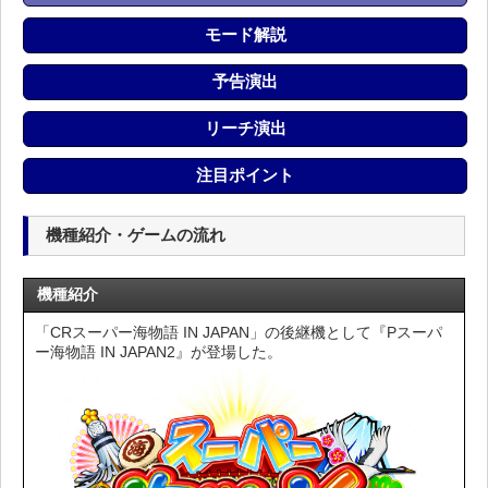
モード解説
予告演出
リーチ演出
注目ポイント
機種紹介・ゲームの流れ
機種紹介
「CRスーパー海物語 IN JAPAN」の後継機として『Pスーパ
ー海物語 IN JAPAN2』が登場した。