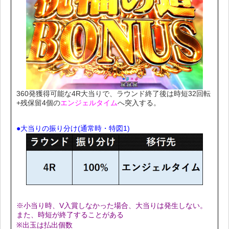
360発獲得可能な4R大当りで、ラウンド終了後は時短32回転
+残保留4個の
エンジェルタイム
へ突入する。
●大当りの振り分け(通常時・特図1)
※小当り時、V入賞しなかった場合、大当りは発生しない。
また、時短が終了することがある
※出玉は払出個数