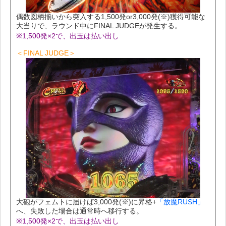
偶数図柄揃いから突入する1,500発or3,000発(※)獲得可能な
大当りで、ラウンド中にFINAL JUDGEが発生する。
※1,500発×2で、出玉は払い出し
＜FINAL JUDGE＞
大砲がフェムトに届けば3,000発(※)に昇格+
「放魔RUSH」
へ、失敗した場合は通常時へ移行する。
※1,500発×2で、出玉は払い出し