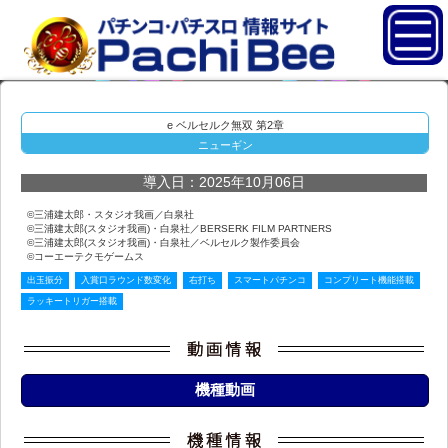
e ベルセルク無双 第2章
ニューギン
導入日：2025年10月06日
©三浦建太郎・スタジオ我画／白泉社
©三浦建太郎(スタジオ我画)・白泉社／BERSERK FILM PARTNERS
©三浦建太郎(スタジオ我画)・白泉社／ベルセルク製作委員会
©コーエーテクモゲームス
出玉振分
入賞口ラウンド数変化
右打ち
スマートパチンコ
コンプリート機能搭載
ラッキートリガー搭載
機種動画