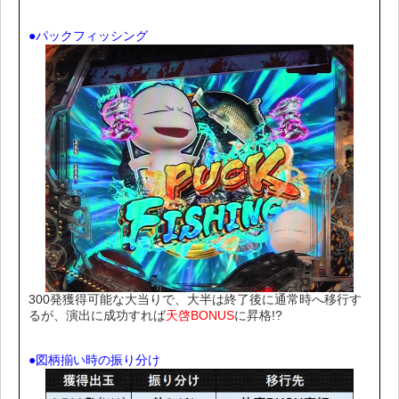
●パックフィッシング
300発獲得可能な大当りで、大半は終了後に通常時へ移行す
るが、演出に成功すれば
天啓BONUS
に昇格!?
●図柄揃い時の振り分け