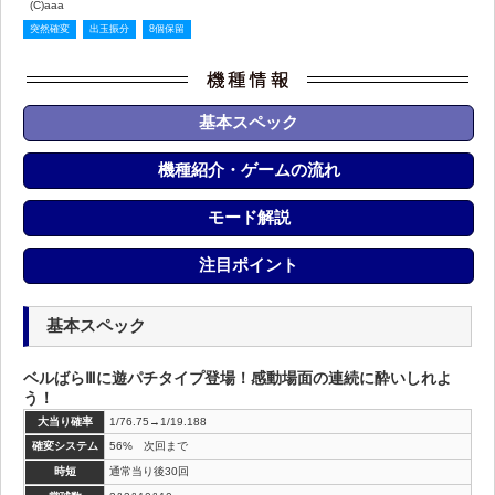
(C)aaa
突然確変
出玉振分
8個保留
基本スペック
機種紹介・ゲームの流れ
モード解説
注目ポイント
基本スペック
ベルばらⅢに遊パチタイプ登場！感動場面の連続に酔いしれよ
う！
大当り確率
1/76.75→1/19.188
確変システム
56% 次回まで
時短
通常当り後30回