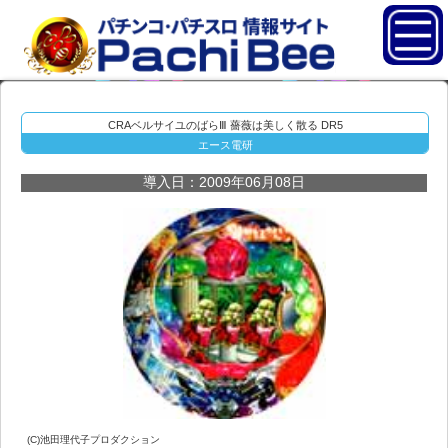
CRAベルサイユのばらⅢ 薔薇は美しく散る DR5
エース電研
導入日：2009年06月08日
(C)池田理代子プロダクション