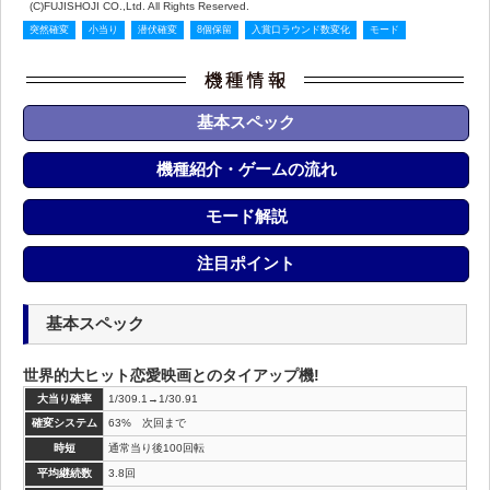
(C)FUJISHOJI CO.,Ltd. All Rights Reserved.
突然確変
小当り
潜伏確変
8個保留
入賞口ラウンド数変化
モード
基本スペック
機種紹介・ゲームの流れ
モード解説
注目ポイント
基本スペック
世界的大ヒット恋愛映画とのタイアップ機!
大当り確率
1/309.1→1/30.91
確変システム
63% 次回まで
時短
通常当り後100回転
平均継続数
3.8回