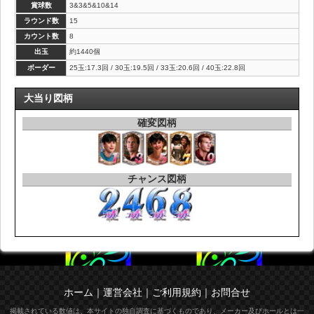
賞球数
3&3&5&10&14
ラウンド数
15
カウント数
8
出玉
約1440個
ボーダー
25玉:17.3回 / 30玉:19.5回 / 33玉:20.6回 / 40玉:22.8回
大当り図柄
確変図柄
チャンス図柄
ホーム
｜
運営会社
｜
ご利用規約
｜
お問合せ
掲載されている数値は、本サイトの独自調査に基づくものであり、メーカー及びホールとは一