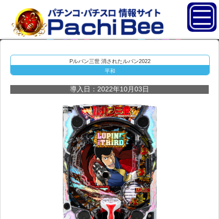
Pルパン三世 消されたルパン2022
平和
導入日：2022年10月03日