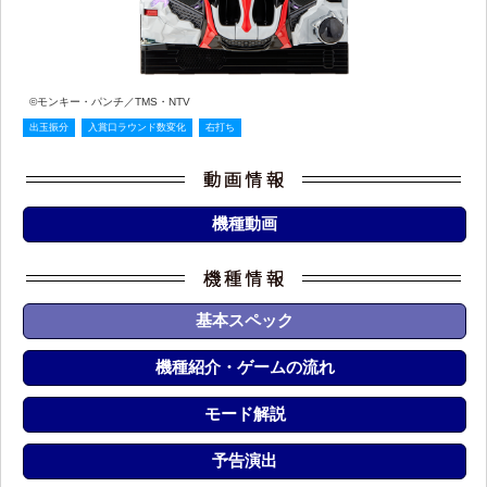
©モンキー・パンチ／TMS・NTV
出玉振分
入賞口ラウンド数変化
右打ち
機種動画
基本スペック
機種紹介・ゲームの流れ
モード解説
予告演出