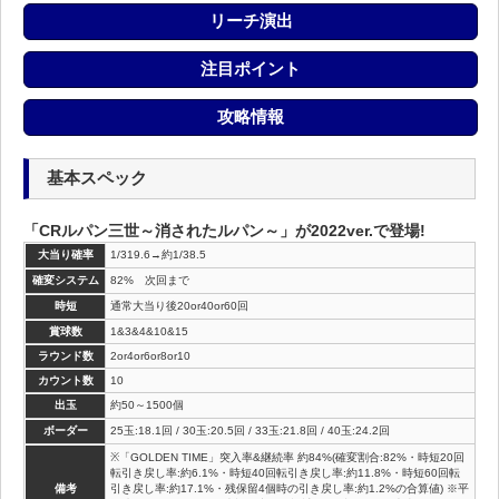
リーチ演出
注目ポイント
攻略情報
基本スペック
「CRルパン三世～消されたルパン～」が2022ver.で登場!
大当り確率
1/319.6→約1/38.5
確変システム
82% 次回まで
時短
通常大当り後20or40or60回
賞球数
1&3&4&10&15
ラウンド数
2or4or6or8or10
カウント数
10
出玉
約50～1500個
ボーダー
25玉:18.1回 / 30玉:20.5回 / 33玉:21.8回 / 40玉:24.2回
※「GOLDEN TIME」突入率&継続率 約84%(確変割合:82%・時短20回
転引き戻し率:約6.1%・時短40回転引き戻し率:約11.8%・時短60回転
備考
引き戻し率:約17.1%・残保留4個時の引き戻し率:約1.2%の合算値) ※平