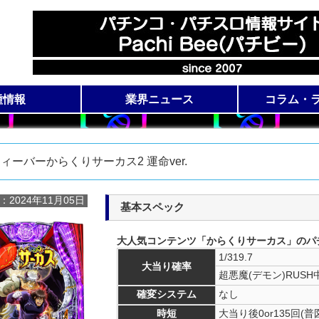
種情報
業界ニュース
コラム・
ロ機種一覧
コ機種一覧
展示会ニュース
新機種導入日
動画アクセ
全国稼働
コ
フィーバーからくりサーカス2 運命ver.
：2024年11月05日
基本スペック
大人気コンテンツ「からくりサーカス」のパチ
1/319.7
大当り確率
超悪魔(デモン)RUSH
確変システム
なし
時短
大当り後0or135回(