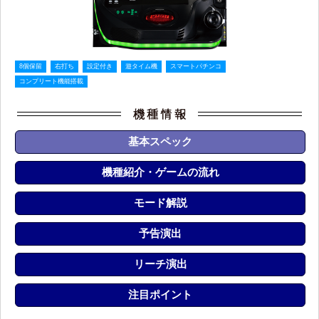
8個保留
右打ち
設定付き
遊タイム機
スマートパチンコ
コンプリート機能搭載
基本スペック
機種紹介・ゲームの流れ
モード解説
予告演出
リーチ演出
注目ポイント