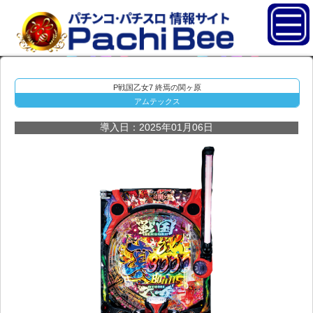
P戦国乙女7 終焉の関ヶ原
アムテックス
導入日：2025年01月06日