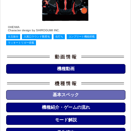
©HEIWA
Character design by SHIROGUMI INC.
出玉振分
入賞口ラウンド数変化
右打ち
コンプリート機能搭載
ラッキートリガー搭載
機種動画
基本スペック
機種紹介・ゲームの流れ
モード解説