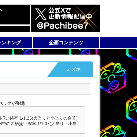
ランキング
企画コンテンツ
スランキング
ランキング
ラム
機種解析情報
WEB 漫画
ミズホ
ペックが登場!
揃い確率 1/1.25(大当りと小当りの合算)
SH中の図柄揃い確率 1/1.07(大当り・小当