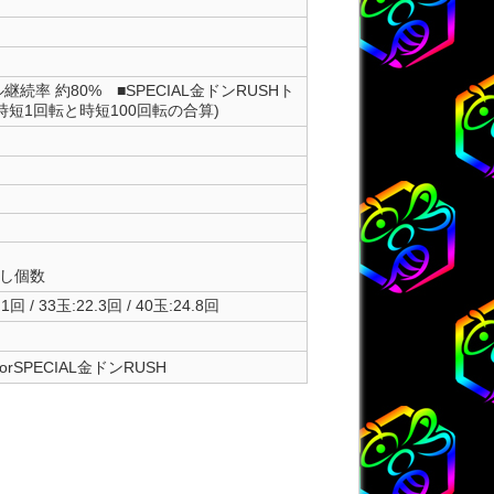
継続率 約80% ■SPECIAL金ドンRUSHト
時短1回転と時短100回転の合算)
し個数
.1回 / 33玉:22.3回 / 40玉:24.8回
rSPECIAL金ドンRUSH