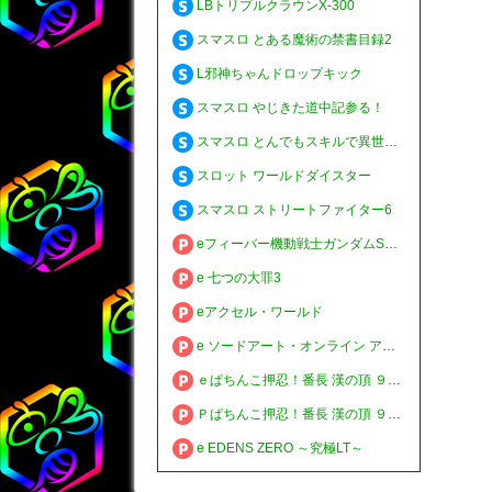
LBトリプルクラウンX-300
スマスロ とある魔術の禁書目録2
L邪神ちゃんドロップキック
スマスロ やじきた道中記参る！
スマスロ とんでもスキルで異世界放浪メシ
スロット ワールドダイスター
スマスロ ストリートファイター6
eフィーバー機動戦士ガンダムSEED クライマックス
e 七つの大罪3
eアクセル・ワールド
e ソードアート・オンライン アリシゼーション 夜空
ｅぱちんこ押忍！番長 漢の頂 ９９ver.
Ｐぱちんこ押忍！番長 漢の頂 ９９ver.
e EDENS ZERO ～究極LT～