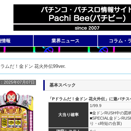
種情報
業界ニュース
コラム・
ロ機種一覧
コ機種一覧
展示会ニュース
新機種導入日
動画アクセ
全国稼働
コ
ラムだ！金ドン 花火外伝99ver.
：2025年07月07日
基本スペック
「Pドラムだ！金ドン 花火外伝」に遊パチス
1/99.9
■金ドンRUSH中の図柄
大当り確率
■SPECIAL金ドンRU
り・c時短の合算)