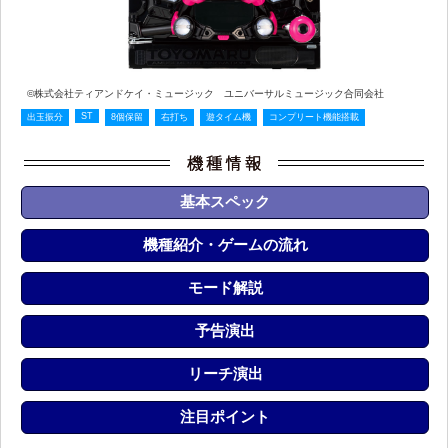
©株式会社ティアンドケイ・ミュージック ユニバーサルミュージック合同会社
ST
出玉振分
8個保留
右打ち
遊タイム機
コンプリート機能搭載
基本スペック
機種紹介・ゲームの流れ
モード解説
予告演出
リーチ演出
注目ポイント