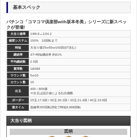
基本スペック
パチンコ「コマコマ倶楽部with坂本冬美」シリーズに新スペッ
クが登場!
大当り確率
1/89.8→1/24.2
確変システム
100% 10回転まで
時短
大当り後25or50or100回(ST含む)
継続率
ST+時短継続率 約61%
平均継続数
2.5回
賞球数
1&5&8
ラウンド数
5or10
カウント数
10
400～800個
出玉
※出玉は設計値による払出個数
ボーダー
25玉:17.9回 / 30玉:20.2回 / 33玉:21.4回 / 40玉:23.8回
遊タイム
低確率265回転消化で時短9,999回転
大当り図柄
図柄