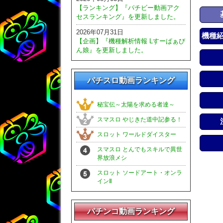
【ランキング】『パチビー動画アク
セスランキング』を更新しました。
2026年07月31日
機種
【企画】『機種解析情報 Lすーぱぁび
ん娘』を更新しました。
パチスロ動画ランキング
秘宝伝～太陽を求める者達～
スマスロ やじきた道中記参る！
スロット ワールドダイスター
スマスロ とんでもスキルで異世
界放浪メシ
スロット ソードアート・オンラ
インⅡ
パチンコ動画ランキング