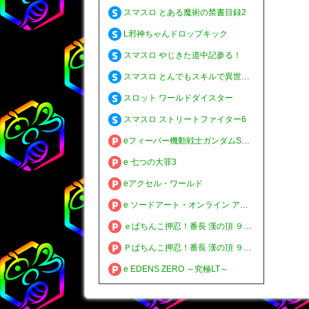
スマスロ とある魔術の禁書目録2
L邪神ちゃんドロップキック
スマスロ やじきた道中記参る！
スマスロ とんでもスキルで異世界放浪メシ
スロット ワールドダイスター
スマスロ ストリートファイター6
eフィーバー機動戦士ガンダムSEED クライマックス
e 七つの大罪3
eアクセル・ワールド
e ソードアート・オンライン アリシゼーション 夜空
ｅぱちんこ押忍！番長 漢の頂 ９９ver.
Ｐぱちんこ押忍！番長 漢の頂 ９９ver.
e EDENS ZERO ～究極LT～