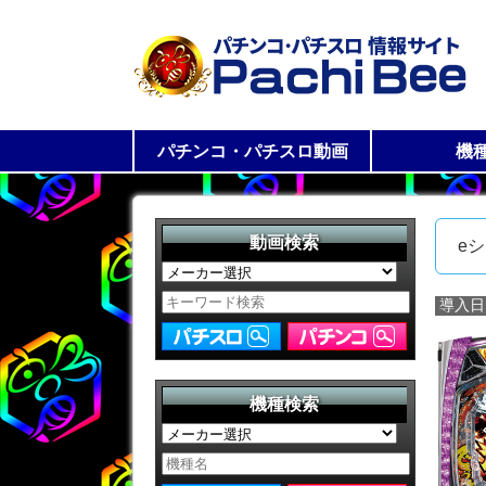
パチンコ・パチスロ動画
機
パチスロ動画一覧
パチンコ動画一覧
パチス
パチン
動画検索
e
導入日
機種検索