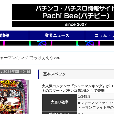
種情報
業界ニュース
コラム・
ロ機種一覧
コ機種一覧
展示会ニュース
新機種導入日
動画アクセ
全国稼働
コ
シャーマンキング でっけぇえなver.
：2025年08月04日
基本スペック
大人気コンテンツ『シャーマンキング』がLT
トのスマートパチンコ第1弾として登場!
1/349.9
大当り確率
■シャーマンファイト中
ャーマンファイト中のシ