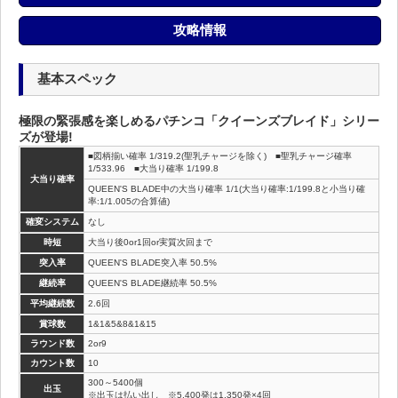
攻略情報
基本スペック
極限の緊張感を楽しめるパチンコ「クイーンズブレイド」シリー
ズが登場!
■図柄揃い確率 1/319.2(聖乳チャージを除く) ■聖乳チャージ確率
1/533.96 ■大当り確率 1/199.8
大当り確率
QUEEN'S BLADE中の大当り確率 1/1(大当り確率:1/199.8と小当り確
率:1/1.005の合算値)
確変システム
なし
時短
大当り後0or1回or実質次回まで
突入率
QUEEN'S BLADE突入率 50.5%
継続率
QUEEN'S BLADE継続率 50.5%
平均継続数
2.6回
賞球数
1&1&5&8&1&15
ラウンド数
2or9
カウント数
10
300～5400個
出玉
※出玉は払い出し ※5,400発は1,350発×4回