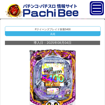
Pクイーンズブレイド奈落5400
高尾
導入日：2025年08月04日