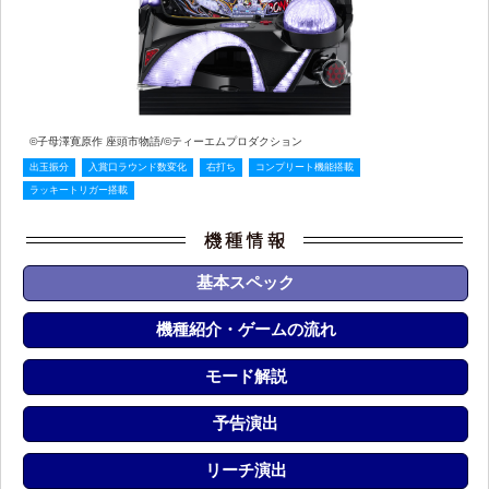
©子母澤寛原作 座頭市物語/©ティーエムプロダクション
出玉振分
入賞口ラウンド数変化
右打ち
コンプリート機能搭載
ラッキートリガー搭載
基本スペック
機種紹介・ゲームの流れ
モード解説
予告演出
リーチ演出