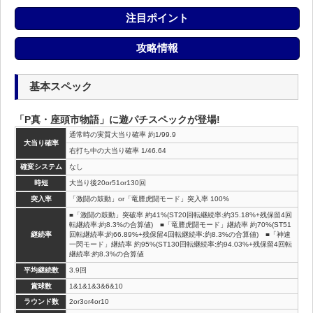
注目ポイント
攻略情報
基本スペック
「P真・座頭市物語」に遊パチスペックが登場!
通常時の実質大当り確率 約1/99.9
大当り確率
右打ち中の大当り確率 1/46.64
確変システム
なし
時短
大当り後20or51or130回
突入率
「激闘の鼓動」or「竜謄虎闘モード」突入率 100%
■「激闘の鼓動」突破率 約41%(ST20回転継続率:約35.18%+残保留4回
転継続率:約8.3%の合算値) ■「竜謄虎闘モード」継続率 約70%(ST51
継続率
回転継続率:約66.89%+残保留4回転継続率:約8.3%の合算値) ■「神速
一閃モード」継続率 約95%(ST130回転継続率:約94.03%+残保留4回転
継続率:約8.3%の合算値
平均継続数
3.9回
賞球数
1&1&1&3&6&10
ラウンド数
2or3or4or10