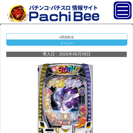
e冥妃転生
メーシー
導入日：2026年06月08日