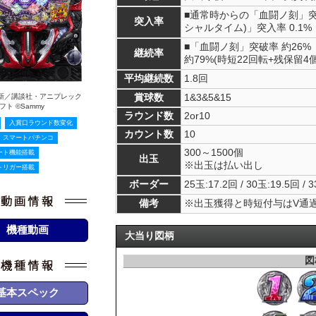
■通常時からの「血闘ノ刻」突
突入率
シャルタイム)」突入率 0.1%
■「血闘ノ刻」突破率 約26
継続率
約79%(時短22回転+残保留4
平均継続数
1.8回
賞球数
1&3&5&15
新／講談社・アニプレック
ト ©Sammy
ラウンド数
2or10
入賞口ラウンド数変化
カウント数
10
スマートパチンコ
300～1500個
ート機能搭載
出玉
※出玉は払い出し
トリガー搭載
ボーダー
25玉:17.2回 / 30玉:19.5回 / 
備考
※出玉獲得と時短付与はV通
機種動画
大当り図柄
図
基本スペック