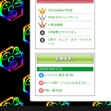
CR Another FPQZ
PA女子ザジャイアント
e 東京喰種
CR衝撃ゴウライガン
CRザ・キング・オブ・ファイタ
ーズ
新機種導入
2026年08月17日
Lパチスロ 喰霊-零-Re
eゾン100～ゾンビになるまでにしたい100のこと～
P春一番2026