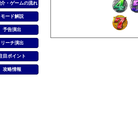
紹介・ゲームの流れ
モード解説
予告演出
リーチ演出
注目ポイント
攻略情報