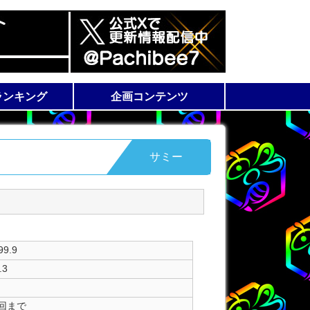
ランキング
企画コンテンツ
スランキング
ランキング
ラム
機種解析情報
WEB 漫画
サミー
9.9
3
次回まで