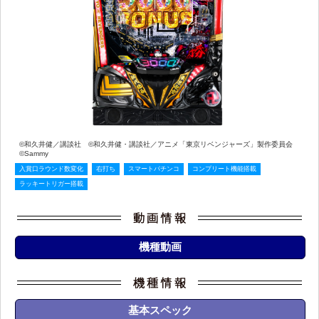
©和久井健／講談社 ©和久井健・講談社／アニメ「東京リベンジャーズ」製作委員会
©Sammy
入賞口ラウンド数変化
右打ち
スマートパチンコ
コンプリート機能搭載
ラッキートリガー搭載
機種動画
基本スペック