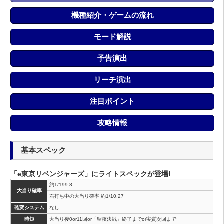
機種紹介・ゲームの流れ
モード解説
予告演出
リーチ演出
注目ポイント
攻略情報
基本スペック
「e東京リベンジャーズ」にライトスペックが登場!
約1/199.8
大当り確率
右打ち中の大当り確率 約1/10.27
確変システム
なし
時短
大当り後0or11回or「聖夜決戦」終了までor実質次回まで