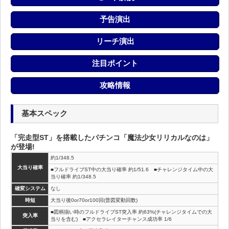
予告演出
リーチ演出
注目ポイント
攻略情報
基本スペック
「完走型ST」を搭載したパチンコ「魔法少女リリカルなのは」
が登場!
約1/348.5
大当り確率
■フルドライブST中の大当り確率 約1/51.6 ■チャレンジタイム中の大
当り確率 約1/348.5
確変システム
なし
時短
大当り後0or70or100回(普図変動回数)
■図柄揃い時のフルドライブST突入率 約63%(チャレンジタイムでの大
突入率
当りを含む) ■アクセラレイターチャンス成功率 1/6