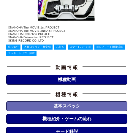
©NANOHA The MOVIE 1st PROJECT
©NANOHA The MOVIE 2nd A's PROJECT
©NANOHA Reflection PROJECT
©NANOHA Detonation PROJECT
℗KING RECORD CO.,LTD.
出玉振分
入賞口ラウンド数変化
右打ち
スマートパチンコ
コンプリート機能搭載
ラッキートリガー搭載
機種動画
基本スペック
機種紹介・ゲームの流れ
モード解説