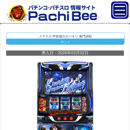
スマスロ 甲鉄城のカバネリ 海門決戦
サミー
導入日：2026年03月02日