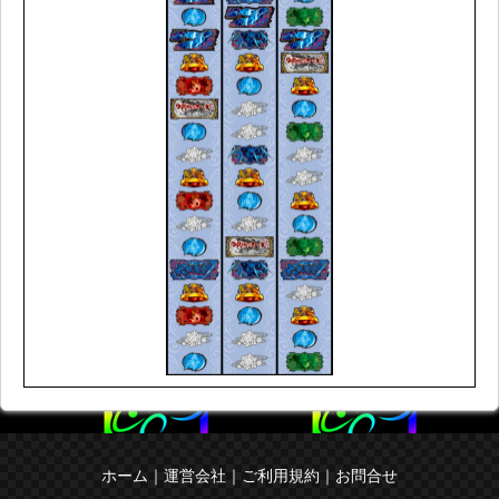
ホーム
｜
運営会社
｜
ご利用規約
｜
お問合せ