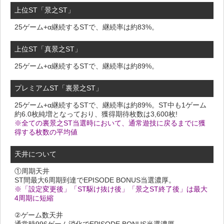
上位ST「景之ST」
25ゲーム+α継続するSTで、継続率は約83%。
上位ST「真景之ST」
25ゲーム+α継続するSTで、継続率は約89%。
プレミアムST「裏景之ST」
25ゲーム+α継続するSTで、継続率は約89%。ST中も1ゲーム
約6.0枚純増となっており、獲得期待枚数は3,600枚!
※全ての裏景之ST当選時において、通常遊技に戻るまでに獲
得する枚数の平均値
天井について
①周期天井
ST間最大6周期到達でEPISODE BONUS当選濃厚。
※「設定変更後」「ST駆け抜け後」「景之ST終了後」は最大
4周期に短縮
②ゲーム数天井