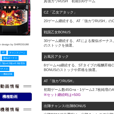
真強カワRUSH 初期100ゲーム
CZ「乙女アタック」
20ゲーム継続する、AT「強カワRUSH」のC
戦国乙女BONUS
30ゲーム継続する、ATによる擬似ボーナス
er design by SHIROGUMI
のストックを抽選。
AT
チャンスゾーン
お風呂アタック
擬似ボーナス
.7枚or4.8枚or6.9枚増加
8ゲーム+α継続する、STタイプの報酬昇格
パチスロ
BONUSのストックや昇格を抽選。
ート機能搭載
AT「強カワRUSH」
初期ゲーム数45G+α・1ゲーム2.7枚純増
※セット継続時は+50G
機種動画
出陣チャンス/出陣BONUS