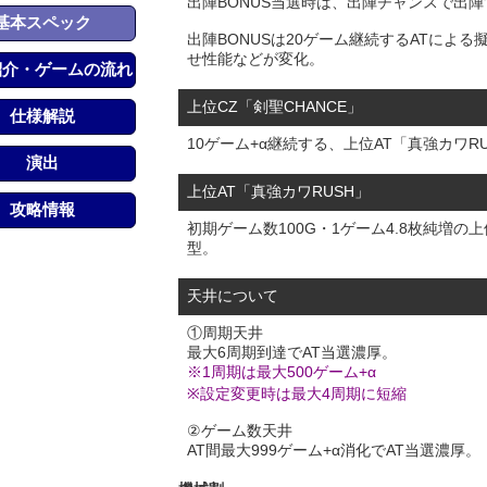
出陣BONUS当選時は、出陣チャンスで出
基本スペック
出陣BONUSは20ゲーム継続するATによ
せ性能などが変化。
紹介・ゲームの流れ
上位CZ「剣聖CHANCE」
仕様解説
10ゲーム+α継続する、上位AT「真強カワR
演出
上位AT「真強カワRUSH」
攻略情報
初期ゲーム数100G・1ゲーム4.8枚純増
型。
天井について
①周期天井
最大6周期到達でAT当選濃厚。
※1周期は最大500ゲーム+α
※設定変更時は最大4周期に短縮
②ゲーム数天井
AT間最大999ゲーム+α消化でAT当選濃厚。